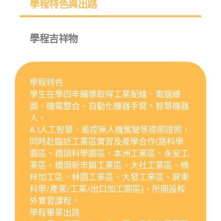
學程特色與出路
學程吉祥物
學程特色
學生在學四年輔導取得工業配線、電腦繪
圖、機電整合、自動化機器手臂丶智慧機器
人、
A I人工智慧、遙控無人機駕駛等證照證照，
同時赴臨近工業區實習及產學合作(路科學
園區、橋頭科學園區、本洲工業區、永安工
業區、橋頭新市鎮工業區、大社工業區、楠
梓加工區、林園工業區、大發工業區、屏東
科學/產業/工業/出口加工園區)，所開設校
外實習課程。
學程畢業出路